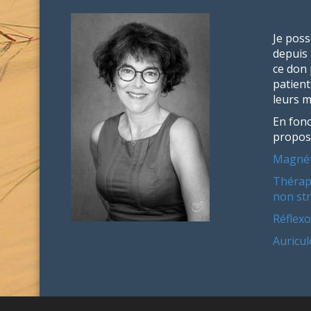
Je pos
depuis
ce don
patien
leurs m
En fonc
propose
Magnét
Thérap
non str
Réflex
Auricu