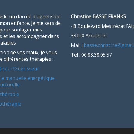
sède un don de magnétisme
Christine BASSE FRANKS
 mon enfance.
Je me sers de
48 Boulevard Mestrézat l’Ai
 pour soulager mes
33120 Arcachon
ts et les accompagner dans
aladies.
Mail :
basse.christine@gmai
tion de vos maux, Je vous
Tel : 06.83.38.05.57
 différentes thérapies :
iseur/Guérisseur
ie manuelle énergétique
ucturelle
othérapie
lothérapie