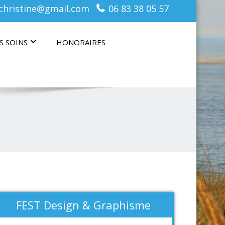
christine@gmail.com
06 83 38 05 57
S SOINS
HONORAIRES
FEST Design & Graphisme