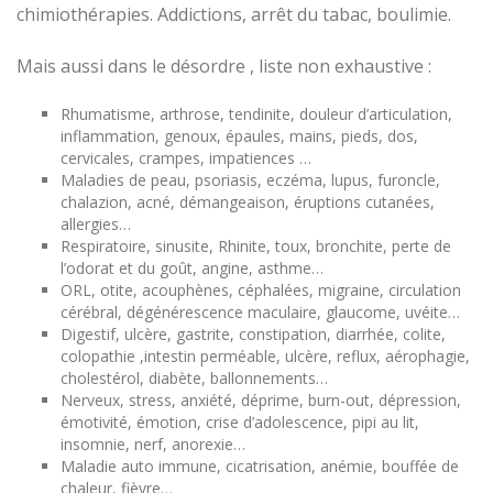
chimiothérapies. Addictions, arrêt du tabac, boulimie.
Mais aussi dans le désordre , liste non exhaustive :
Rhumatisme, arthrose, tendinite, douleur d’articulation,
inflammation, genoux, épaules, mains, pieds, dos,
cervicales, crampes, impatiences …
Maladies de peau, psoriasis, eczéma, lupus, furoncle,
chalazion, acné, démangeaison, éruptions cutanées,
allergies…
Respiratoire, sinusite, Rhinite, toux, bronchite, perte de
l’odorat et du goût, angine, asthme…
ORL, otite, acouphènes, céphalées, migraine, circulation
cérébral, dégénérescence maculaire, glaucome, uvéite…
Digestif, ulcère, gastrite, constipation, diarrhée, colite,
colopathie ,intestin perméable, ulcère, reflux, aérophagie,
cholestérol, diabète, ballonnements…
Nerveux, stress, anxiété, déprime, burn-out, dépression,
émotivité, émotion, crise d’adolescence, pipi au lit,
insomnie, nerf, anorexie…
Maladie auto immune, cicatrisation, anémie, bouffée de
chaleur, fièvre…