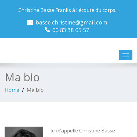
Christine Basse Franks à l'écoute du corps…
basse.christine@gmail.com
06 83 38 05 57
Toggl
navig
Ma bio
Home
Ma bio
Je m’appelle Christine Basse