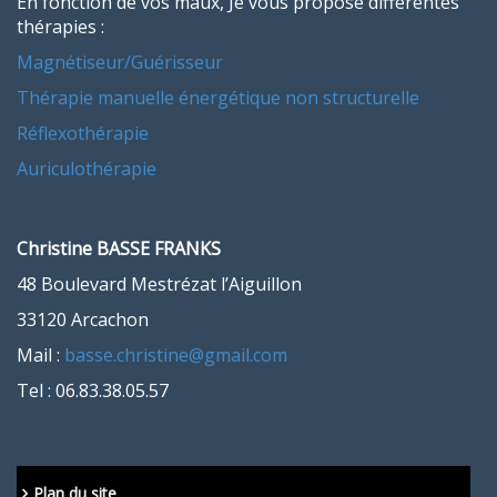
En fonction de vos maux, Je vous propose différentes
thérapies :
Magnétiseur/Guérisseur
Thérapie manuelle énergétique non structurelle
Réflexothérapie
Auriculothérapie
Christine BASSE FRANKS
48 Boulevard Mestrézat l’Aiguillon
33120 Arcachon
Mail :
basse.christine@gmail.com
Tel : 06.83.38.05.57
Plan du site